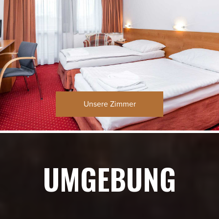
Verwaltungsdienst
Haustiere willkommen
Taxidienst
Reservierung von Eintrittskarten
Reservierung von Restaurants
Unsere Zimmer
Blumenbestellung
Stadtrundfahrten durch Prag
ärztlicher Notruf
UMGEBUNG
Curlinghalle
Sicher