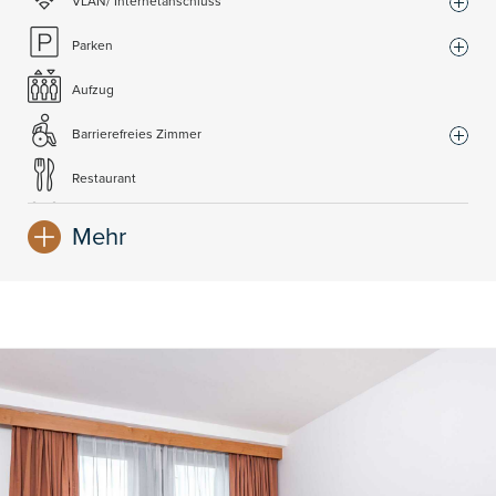
VLAN/ Internetanschluss
Parken
Aufzug
Barrierefreies Zimmer
Restaurant
Lobby bar
Mehr
Frühstücksbüffet
Friseur
Konferenzraum
Spielplatz
Zahlkarte
Wechselstube