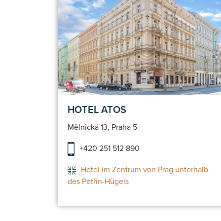
Detail
Hotel Detail
vieren
Reservieren
HOTEL ATOS
Mělnická 13, Praha 5
+420 251 512 890
Hotel im Zentrum von Prag unterhalb
des Petřín-Hügels