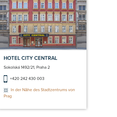
Hotel Detail
Reservieren
HOTEL CITY CENTRAL
HOTE
Sokolská 1492/21, Praha 2
Hybern
+420 242 430 003
+42
In der Nähe des Stadtzentrums von
Ho
Prag