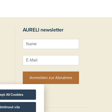
AURELI newsletter
Anmelden zur Abnahme
ept All Cookies
dmítnout vše